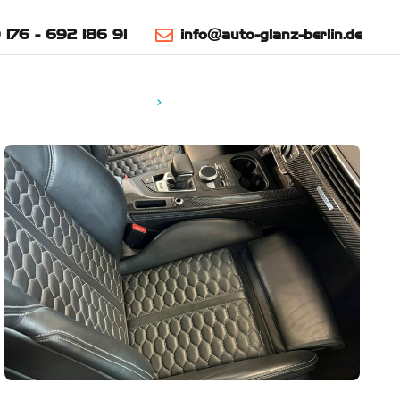
176 - 692 186 91
info@auto-glanz-berlin.de
Start
Leistungen
Kontakt
Projekte
Fahrzeugpflege
Innenraumreinigung
Keramikversiegelung
Lackaufbereitung
Bootsaufbereitung
Lackierungen